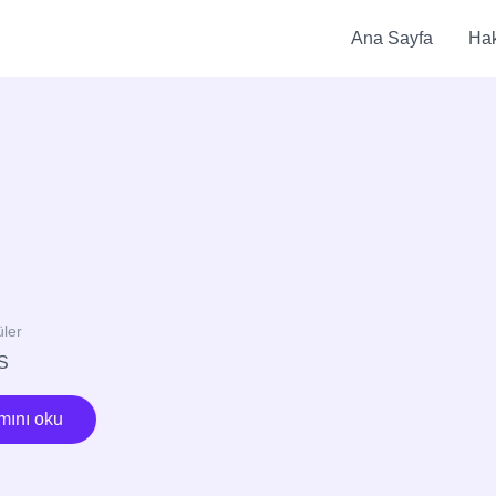
Ana Sayfa
Ha
ler
S
ını oku