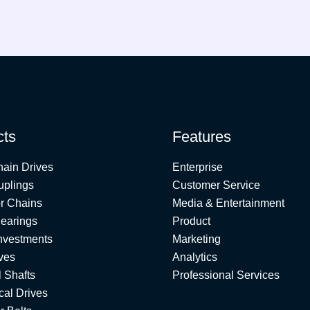
cts
Features
hain Drives
Enterprise
uplings
Customer Service
r Chains
Media & Entertainment
earings
Product
nvestments
Marketing
ves
Analytics
l Shafts
Professional Services
al Drives